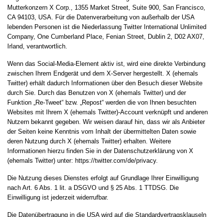
Mutterkonzern X Corp., 1355 Market Street, Suite 900, San Francisco,
CA 94103, USA. Für die Datenverarbeitung von außerhalb der USA
lebenden Personen ist die Niederlassung Twitter International Unlimited
Company, One Cumberland Place, Fenian Street, Dublin 2, D02 AX07,
Irland, verantwortlich.
Wenn das Social-Media-Element aktiv ist, wird eine direkte Verbindung
zwischen Ihrem Endgerät und dem X-Server hergestellt. X (ehemals
Twitter) erhält dadurch Informationen über den Besuch dieser Website
durch Sie. Durch das Benutzen von X (ehemals Twitter) und der
Funktion „Re-Tweet“ bzw. „Repost“ werden die von Ihnen besuchten
Websites mit Ihrem X (ehemals Twitter)-Account verknüpft und anderen
Nutzern bekannt gegeben. Wir weisen darauf hin, dass wir als Anbieter
der Seiten keine Kenntnis vom Inhalt der übermittelten Daten sowie
deren Nutzung durch X (ehemals Twitter) erhalten. Weitere
Informationen hierzu finden Sie in der Datenschutzerklärung von X
(ehemals Twitter) unter:
https://twitter.com/de/privacy
.
Die Nutzung dieses Dienstes erfolgt auf Grundlage Ihrer Einwilligung
nach Art. 6 Abs. 1 lit. a DSGVO und § 25 Abs. 1 TTDSG. Die
Einwilligung ist jederzeit widerrufbar.
Die Datenübertragung in die USA wird auf die Standardvertragsklauseln