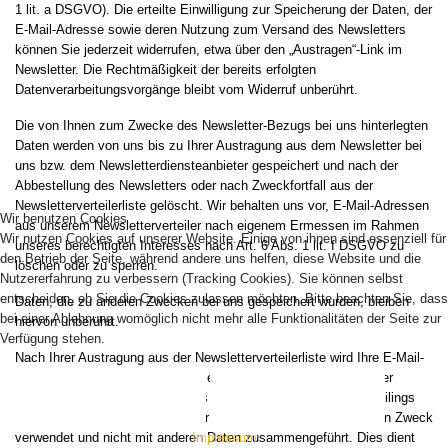
1 lit. a DSGVO). Die erteilte Einwilligung zur Speicherung der Daten, der
E-Mail-Adresse sowie deren Nutzung zum Versand des Newsletters
können Sie jederzeit widerrufen, etwa über den „Austragen“-Link im
Newsletter. Die Rechtmäßigkeit der bereits erfolgten
Datenverarbeitungsvorgänge bleibt vom Widerruf unberührt.
Die von Ihnen zum Zwecke des Newsletter-Bezugs bei uns hinterlegten
Daten werden von uns bis zu Ihrer Austragung aus dem Newsletter bei
uns bzw. dem Newsletterdiensteanbieter gespeichert und nach der
Abbestellung des Newsletters oder nach Zweckfortfall aus der
Newsletterverteilerliste gelöscht. Wir behalten uns vor, E-Mail-Adressen
Wir benutzen Cookies
aus unserem Newsletterverteiler nach eigenem Ermessen im Rahmen
Wir nutzen Cookies auf unserer Website. Einige von ihnen sind essenziell für
unseres berechtigten Interesses nach Art. 6 Abs. 1 lit. f DSGVO zu
den Betrieb der Seite, während andere uns helfen, diese Website und die
löschen oder zu sperren.
Nutzererfahrung zu verbessern (Tracking Cookies). Sie können selbst
entscheiden, ob Sie die Cookies zulassen möchten. Bitte beachten Sie, dass
Daten, die zu anderen Zwecken bei uns gespeichert wurden, bleiben
bei einer Ablehnung womöglich nicht mehr alle Funktionalitäten der Seite zur
hiervon unberührt.
Verfügung stehen.
Nach Ihrer Austragung aus der Newsletterverteilerliste wird Ihre E-Mail-
Adresse bei uns bzw. dem Newsletterdiensteanbieter ggf. in einer
AKZEPTIEREN
ABLEHNEN
Blacklist gespeichert, sofern dies zur Verhinderung künftiger Mailings
erforderlich ist. Die Daten aus der Blacklist werden nur für diesen Zweck
verwendet und nicht mit anderen Daten zusammengeführt. Dies dient
Impressum