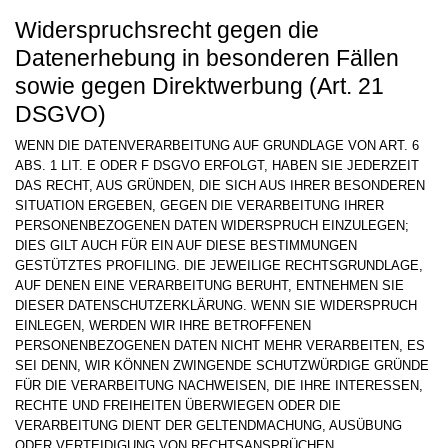
Widerspruchsrecht gegen die
Datenerhebung in besonderen Fällen
sowie gegen Direktwerbung (Art. 21
DSGVO)
WENN DIE DATENVERARBEITUNG AUF GRUNDLAGE VON ART. 6
ABS. 1 LIT. E ODER F DSGVO ERFOLGT, HABEN SIE JEDERZEIT
DAS RECHT, AUS GRÜNDEN, DIE SICH AUS IHRER BESONDEREN
SITUATION ERGEBEN, GEGEN DIE VERARBEITUNG IHRER
PERSONENBEZOGENEN DATEN WIDERSPRUCH EINZULEGEN;
DIES GILT AUCH FÜR EIN AUF DIESE BESTIMMUNGEN
GESTÜTZTES PROFILING. DIE JEWEILIGE RECHTSGRUNDLAGE,
AUF DENEN EINE VERARBEITUNG BERUHT, ENTNEHMEN SIE
DIESER DATENSCHUTZERKLÄRUNG. WENN SIE WIDERSPRUCH
EINLEGEN, WERDEN WIR IHRE BETROFFENEN
PERSONENBEZOGENEN DATEN NICHT MEHR VERARBEITEN, ES
SEI DENN, WIR KÖNNEN ZWINGENDE SCHUTZWÜRDIGE GRÜNDE
FÜR DIE VERARBEITUNG NACHWEISEN, DIE IHRE INTERESSEN,
RECHTE UND FREIHEITEN ÜBERWIEGEN ODER DIE
VERARBEITUNG DIENT DER GELTENDMACHUNG, AUSÜBUNG
ODER VERTEIDIGUNG VON RECHTSANSPRÜCHEN