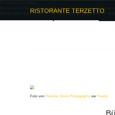
Wir benutzen Cookies
Wir nutzen Cookies auf unserer Website. Einige von ihnen sind essenzi
RISTORANTE TERZETTO
können selbst entscheiden, ob Sie die Cookies zulassen möchten. Bitte
AKZEPTIEREN
ABLEHNEN
Foto von
Pixelme Stock Photography
via
Pexels
Bü